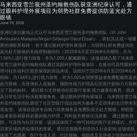
马来西亚雪兰莪州圣约翰救伤队获亚洲纪录认可，通
过眼科护理外展项目为弱势社群免费提供防蓝光处方
眼镜
June 19, 2026
亚洲纪录自豪地正式认可马来西亚雪兰莪州圣约翰救伤队（St John
Ambulans Malaysia Negeri Selangor Darul Ehsan），表彰其达成一项重
要的洲际里程碑： 首个通过眼科护理外展项目，为弱势社群免费提供防
蓝光处方眼镜的非政府制服组织（2025年6月至2026年6月期间，共为
1,669人进行视力筛查，并为1,005人配戴眼镜） 这项成就凸显了马来西
亚雪兰莪州圣约翰救伤队通过其眼科护理外展项目，在推动可及性眼科护
理与社区福利方面所展现的深远承诺。该组织于2025年6月至2026年6月
期间，为1,669人进行视力筛查，并为1,005名弱势受益者免费配戴防蓝光
处方眼镜，为亚洲在人道服务、预防性视力护理及社区医疗影响力方面树
立了新的标杆。 通过视力支持推动社区医疗发展 视力健康在教育、就业
及日常生活中扮演着重要角色。通过眼科护理外展项目，马来西亚雪兰莪
州圣约翰救伤队展现了社区型医疗倡议如何为服务不足群体的生活带来实
质改变。 该项目提供专业视力筛查服务及免费防蓝光处方眼镜，帮助受
益者更容易获得必要的视力护理，同时提升整体生活质量。 通过聚焦预
防、可及性与社区外展，该倡议体现了一种可持续的医疗支持模式，并可
启发区域内类似项目的发展。 通过志愿服务创造持久社会影响 这项成就
体现了志愿者、医疗专业人员、社区领袖、捐助者及支持者之间协作的力