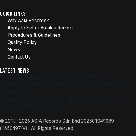
Quick Links
Why Asia Records?
Apply to Set or Break a Record
Procedures & Guidelines
Quality Policy
News
Contact Us
Latest News
亚洲纪录进驻香港，于观塘设立全新办公室据点
ASIA Records Expands to Hong Kong with New Office Presence
in Kwun Tong
Alliance Bank 获亚洲纪录认可，推出具动态卡号与安全数字控
制的全功能虚拟信用卡系统
© 2013- 2026 ASIA Records Sdn Bhd 202501049089
(1650497-V) • All Rights Reserved