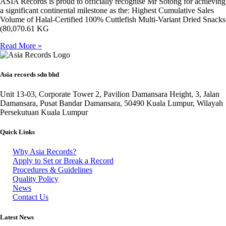
ASIA Records is proud to officially recognise Mr Sotong for achieving
a significant continental milestone as the: Highest Cumulative Sales
Volume of Halal-Certified 100% Cuttlefish Multi-Variant Dried Snacks
(80,070.61 KG
Read More »
Asia records sdn bhd
Unit 13-03, Corporate Tower 2, Pavilion Damansara Height, 3, Jalan
Damansara, Pusat Bandar Damansara, 50490 Kuala Lumpur, Wilayah
Persekutuan Kuala Lumpur
Quick Links
Why Asia Records?
Apply to Set or Break a Record
Procedures & Guidelines
Quality Policy
News
Contact Us
Latest News