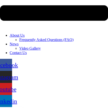
About Us
Frequently Asked Questions (FAQ)
News
Video Gallery
Contact Us
acebook
stagram
outube
inkedin