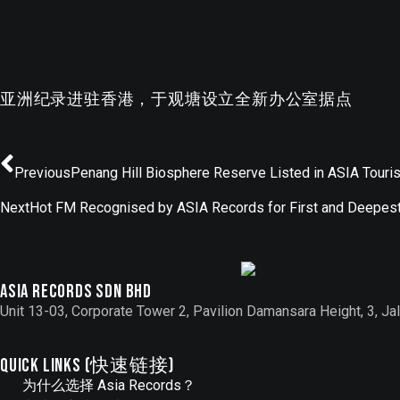
亚洲纪录进驻香港，于观塘设立全新办公室据点
Previous
Penang Hill Biosphere Reserve Listed in ASIA Touri
Next
Hot FM Recognised by ASIA Records for First and Deepest
Asia records sdn bhd
Unit 13-03, Corporate Tower 2, Pavilion Damansara Height, 3, 
QUICK LINKS (快速链接)
为什么选择 Asia Records？