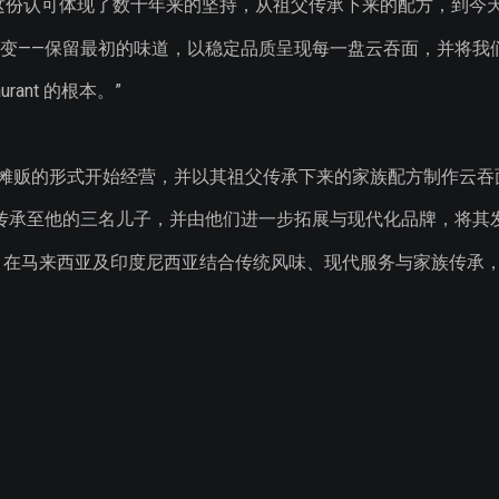
这份认可体现了数十年来的坚持，从祖父传承下来的配方，到今
变——保留最初的味道，以稳定品质呈现每一盘云吞面，并将我
rant 的根本。”
e Jin 以朴实街边摊贩的形式开始经营，并以其祖父传承下来的家族配方制作云
配方传承至他的三名儿子，并由他们进一步拓展与现代化品牌，将
干捞云吞面闻名，在马来西亚及印度尼西亚结合传统风味、现代服务与家族