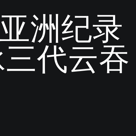
ant 获亚洲纪录
承三代云吞