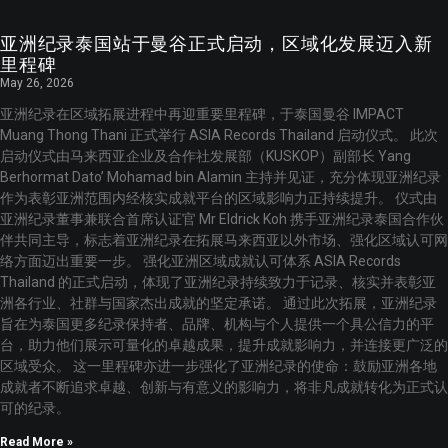
亚洲纪录泰国站于曼谷正式启动，区域化发展迈入新
里程碑
May 26, 2026
亚洲纪录在区域拓展进程中再迎重要里程碑，于泰国曼谷 IMPACT
Muang Thong Thani 正式举行 ASIA Records Thailand 启动仪式。 此次
启动仪式由马来西亚企业及合作社发展部（KUSKOP）副部长 Yang
Berhormat Dato’ Mohamad bin Alamin 主持并见证，充分体现亚洲纪录
作为表彰亚洲范围内经核实成就平台的区域影响力正持续提升。 仪式由
亚洲纪录董事兼联合首席认证官 Mr Eldrick Koh 携手亚洲纪录泰国合作伙
伴共同主导，标志着亚洲纪录在拓展马来西亚以外市场、强化区域认可网
络方面迈出重要一步。 强化亚洲区域成就认可体系 ASIA Records
Thailand 的正式启动，体现了亚洲纪录持续致力于记录、核实并表彰亚
洲各行业、社群与国家杰出成就的坚定承诺。 通过此次拓展，亚洲纪录
旨在为泰国更多纪录保持者、品牌、机构与个人提供一个具公信力的平
台，助力他们展示可量化的卓越成果，提升成就影响力，并连接更广泛的
区域受众。 这一里程碑亦进一步强化了亚洲纪录的使命：鼓励亚洲各地
成就者不断追求卓越、创新与有意义的影响力，将非凡成就转化为正式认
可的纪录。
Read More »