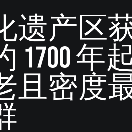
化遗产区
 1700 
老且密度
群