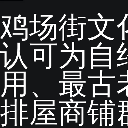
鸡场街文
认可为自约
用、最古
排屋商铺