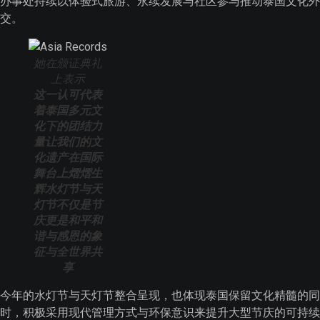
办事处持续以体验式旅游、永续发展与社区参与推动泰国文化外
交。
她在颁证典礼
上表示
这一认可代表
着泰国多元文
化下的团结力
量让我们的文
化遗产在国际
舞台上熠熠生
辉水灯节与天
灯节不仅是节
庆更是和平和
谐与感恩的象
征与全世界共
享
今年的水灯节与天灯节整合呈现，也体现泰国保留文化精髓的同
时，积极采用现代管理方式与环保意识来提升大型节庆的可持续