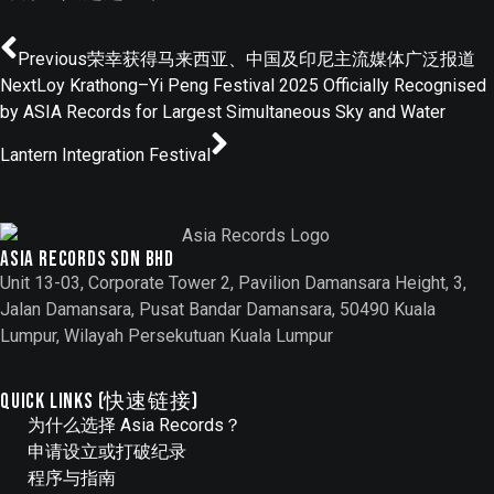
Previous
荣幸获得马来西亚、中国及印尼主流媒体广泛报道
Next
Loy Krathong–Yi Peng Festival 2025 Officially Recognised
by ASIA Records for Largest Simultaneous Sky and Water
Lantern Integration Festival
Asia records sdn bhd
Unit 13-03, Corporate Tower 2, Pavilion Damansara Height, 3,
Jalan Damansara, Pusat Bandar Damansara, 50490 Kuala
Lumpur, Wilayah Persekutuan Kuala Lumpur
QUICK LINKS (快速链接)
为什么选择 Asia Records？
申请设立或打破纪录
程序与指南