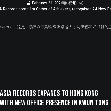
February 21, 2026
视频中心
IA Records hosts 1st Gather of Achievers
,
recognises 24 New Re
Achievers），这是一场旨在表彰全亚洲卓越人才与里程碑式成就
ASIA Records Expands to Hong Kong
with New Office Presence in Kwun Tong