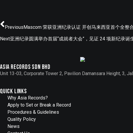
Previous
Mascorn 荣获亚洲纪录认证 开创马来西亚首个全
Next
亚洲纪录圆满举办首届“成就者大会”，见证 24 项新纪录诞
Asia records sdn bhd
Unit 13-03, Corporate Tower 2, Pavilion Damansara Height, 3, 
Quick Links
Why Asia Records?
Apply to Set or Break a Record
Procedures & Guidelines
Quality Policy
News