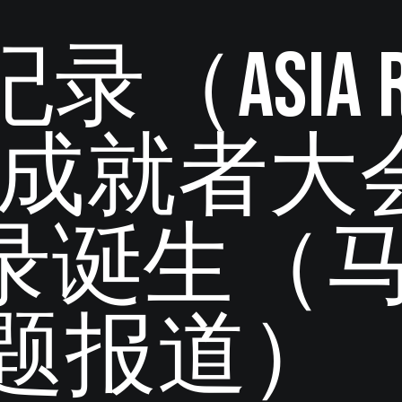
ASIA Re
“成就者大
纪录诞生（
 专题报道）