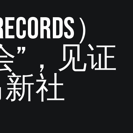
cords）
会”，见证
马新社